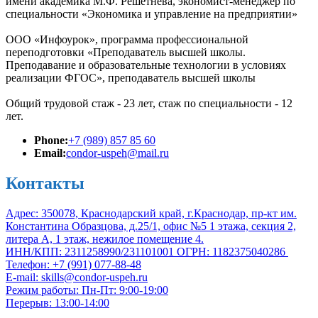
имени академика М.Ф. Решетнева, экономист-менеджер по
специальности «Экономика и управление на предприятии»
ООО «Инфоурок», программа профессиональной
переподготовки «Преподаватель высшей школы.
Преподавание и образовательные технологии в условиях
реализации ФГОС», преподаватель высшей школы
Общий трудовой стаж - 23 лет, стаж по специальности - 12
лет.
Phone:
+7 (989) 857 85 60
Email:
condor-uspeh@mail.ru
Контакты
Адрес: 350078, Краснодарский край, г.Краснодар, пр-кт им.
Константина Образцова, д.25/1, офис №5 1 этажа, секция 2,
литера А, 1 этаж, нежилое помещение 4.
ИНН/КПП: 2311258990/231101001 ОГРН: 1182375040286
Телефон: +7 (991) 077-88-48
E-mail: skills@condor-uspeh.ru
Режим работы: Пн-Пт: 9:00-19:00
Перерыв: 13:00-14:00